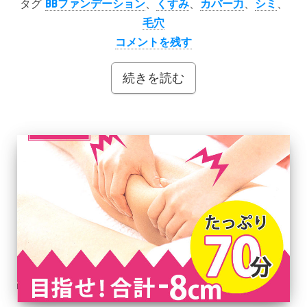
タグ
BBファンデーション
、
くすみ
、
カバー力
、
シミ
、
毛穴
コメントを残す
続きを読む