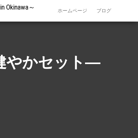
kinawa～
ホームページ
ブログ
皮健やかセット―